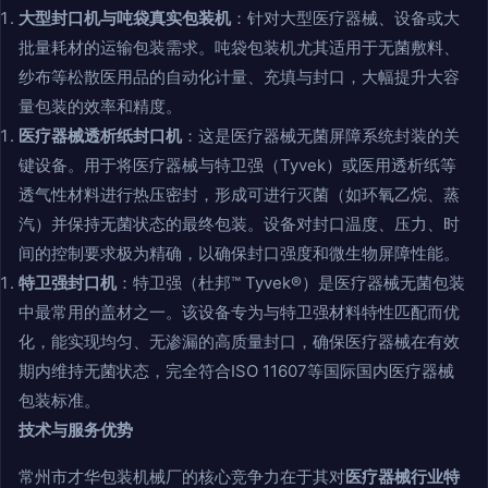
大型封口机与吨袋真实包装机
：针对大型医疗器械、设备或大
批量耗材的运输包装需求。吨袋包装机尤其适用于无菌敷料、
纱布等松散医用品的自动化计量、充填与封口，大幅提升大容
量包装的效率和精度。
医疗器械透析纸封口机
：这是医疗器械无菌屏障系统封装的关
键设备。用于将医疗器械与特卫强（Tyvek）或医用透析纸等
透气性材料进行热压密封，形成可进行灭菌（如环氧乙烷、蒸
汽）并保持无菌状态的最终包装。设备对封口温度、压力、时
间的控制要求极为精确，以确保封口强度和微生物屏障性能。
特卫强封口机
：特卫强（杜邦™ Tyvek®）是医疗器械无菌包装
中最常用的盖材之一。该设备专为与特卫强材料特性匹配而优
化，能实现均匀、无渗漏的高质量封口，确保医疗器械在有效
期内维持无菌状态，完全符合ISO 11607等国际国内医疗器械
包装标准。
技术与服务优势
常州市才华包装机械厂的核心竞争力在于其对
医疗器械行业特