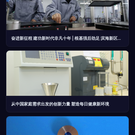
奋进新征程 建功新时代非凡十年 | 根基强后劲足 滨海新区发展实体经济蹄疾步稳——医疗器械篇
从中国家庭需求出发的创新力量 塑造每日健康新环境