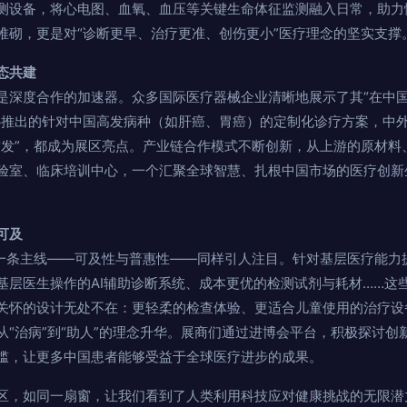
测设备，将心电图、血氧、血压等关键生命体征监测融入日常，助力
堆砌，更是对“诊断更早、治疗更准、创伤更小”医疗理念的坚实支撑
态共建
是深度合作的加速器。众多国际医疗器械企业清晰地展示了其“在中国
心推出的针对中国高发病种（如肝癌、胃癌）的定制化诊疗方案，中
首发”，都成为展区亮点。产业链合作模式不断创新，从上游的原材料
验室、临床培训中心，一个汇聚全球智慧、扎根中国市场的医疗创新
可及
另一条主线——可及性与普惠性——同样引人注目。针对基层医疗能力
基层医生操作的AI辅助诊断系统、成本更优的检测试剂与耗材……这
关怀的设计无处不在：更轻柔的检查体验、更适合儿童使用的治疗设
从“治病”到“助人”的理念升华。展商们通过进博会平台，积极探讨创
槛，让更多中国患者能够受益于全球医疗进步的成果。
区，如同一扇窗，让我们看到了人类利用科技应对健康挑战的无限潜